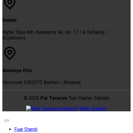
İmalat:
Kartal Tepe Mh. Karadeniz Sk. No: 17 / A Sefaköy /
K.Çekmece
Almanya Ofis:
Henricistr 5452072 Aachen / Almanya
© 2026
Pie Tasarım
Tüm Hakları Saklıdır.
Sobesoft
Web Tasarım
Fuar Standı