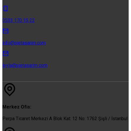
0533 170 15 22
info@pietasarim.com
leyla@pietasarim.com
Merkez Ofis:
Perpa Ticaret Merkezi A Blok Kat: 12 No: 1762 Şişli / İstanbul