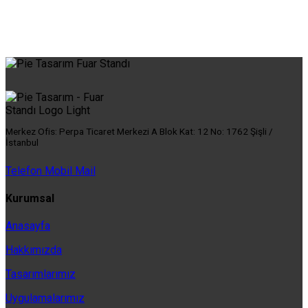
Merkez Ofis: Perpa Ticaret Merkezi A Blok Kat: 12 No: 1762 Şişli /
İstanbul
Telefon
Mobil
Mail
Kurumsal
Anasayfa
Hakkımızda
Tasarımlarımız
Uygulamalarımız