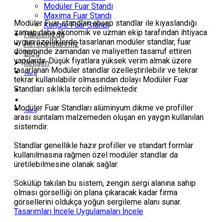
Modüler Fuar Standı
Maxima Fuar Standı
Modüler Fuar standları ahşap standlar ile kıyaslandığı
Kongre Fuar Standı
zaman daha ekonomik ve uzman ekip tarafından ihtiyaca
Hakkımızda
uygun özelliklerde tasarlanan modüler standlar, fuar
Referanslarımız
döneminde zamandan ve maliyetten tasarruf ettiren
Blog
yapılardır. Düşük fiyatlara yüksek verim almak üzere
İletişim
tasarlanan Modüler standlar özelleştirilebilir ve tekrar
Teklif Al
tekrar kullanılabilir olmasından dolayı Modüler Fuar
Standları sıklıkla tercih edilmektedir.
Modüler Fuar Standları alüminyum dikme ve profiller
Teklif Al
arası suntalam malzemeden oluşan en yaygın kullanılan
sistemdir.
Standlar genellikle hazır profiller ve standart formlar
kullanılmasına rağmen özel modüler standlar da
üretilebilmesine olanak sağlar.
Sökülüp takılan bu sistem, zengin sergi alanına sahip
olması görselliği ön plana çıkaracak kadar firma
görsellerini oldukça yoğun sergileme alanı sunar.
Tasarımları İncele
Uygulamaları İncele