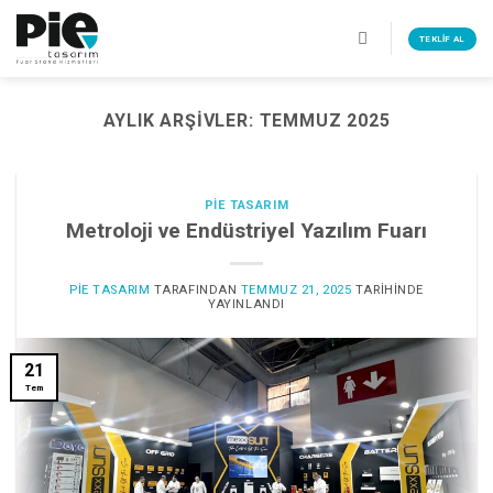
İçeriğe
atla
TEKLIF AL
AYLIK ARŞIVLER:
TEMMUZ 2025
PIE TASARIM
Metroloji ve Endüstriyel Yazılım Fuarı
PIE TASARIM
TARAFINDAN
TEMMUZ 21, 2025
TARIHINDE
YAYINLANDI
21
Tem