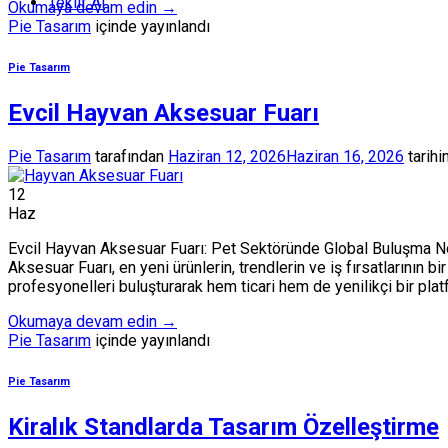
Teklif Al
Okumaya devam edin
→
Pie Tasarım
içinde yayınlandı
Pie Tasarım
Evcil Hayvan Aksesuar Fuarı
Pie Tasarım
tarafından
Haziran 12, 2026
Haziran 16, 2026
tarihi
12
Haz
Evcil Hayvan Aksesuar Fuarı: Pet Sektöründe Global Buluşma Nokt
Aksesuar Fuarı, en yeni ürünlerin, trendlerin ve iş fırsatlarının 
profesyonelleri buluşturarak hem ticari hem de yenilikçi bir pla
Okumaya devam edin
→
Pie Tasarım
içinde yayınlandı
Pie Tasarım
Kiralık Standlarda Tasarım Özelleştirme