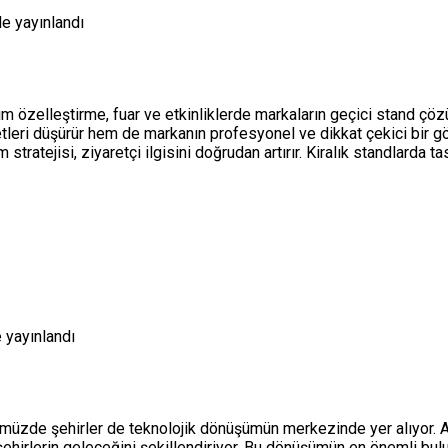
de yayınlandı
ım özelleştirme, fuar ve etkinliklerde markaların geçici stand çöz
etleri düşürür hem de markanın profesyonel ve dikkat çekici bir 
tratejisi, ziyaretçi ilgisini doğrudan artırır. Kiralık standlarda t
 yayınlandı
ümüzde şehirler de teknolojik dönüşümün merkezinde yer alıyor. Akı
ehirlerin geleceğini şekillendiriyor. Bu dönüşümün en önemli buluş