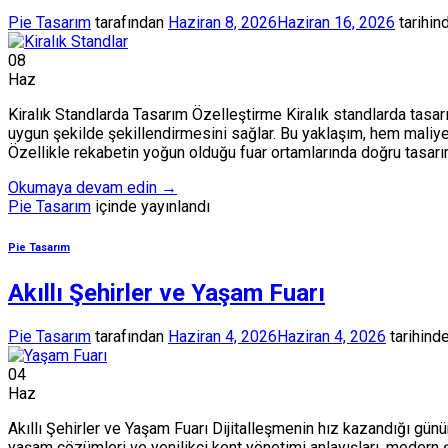
Pie Tasarım
tarafından
Haziran 8, 2026
Haziran 16, 2026
tarihin
08
Haz
Kiralık Standlarda Tasarım Özelleştirme Kiralık standlarda tasar
uygun şekilde şekillendirmesini sağlar. Bu yaklaşım, hem maliy
Özellikle rekabetin yoğun olduğu fuar ortamlarında doğru tasarım s
Okumaya devam edin
→
Pie Tasarım
içinde yayınlandı
Pie Tasarım
Akıllı Şehirler ve Yaşam Fuarı
Pie Tasarım
tarafından
Haziran 4, 2026
Haziran 4, 2026
tarihinde
04
Haz
Akıllı Şehirler ve Yaşam Fuarı Dijitalleşmenin hız kazandığı gün
yaşam çözümleri ve yenilikçi kent yönetimi anlayışları, modern ş