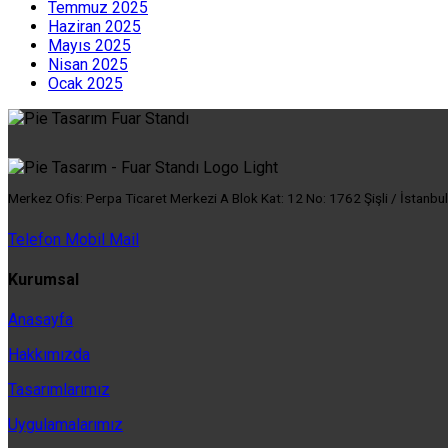
Temmuz 2025
Haziran 2025
Mayıs 2025
Nisan 2025
Ocak 2025
Merkez Ofis: Perpa Ticaret Merkezi A Blok Kat: 12 No: 1762 Şişli / İstanbul
Telefon
Mobil
Mail
Kurumsal
Anasayfa
Hakkımızda
Tasarımlarımız
Uygulamalarımız