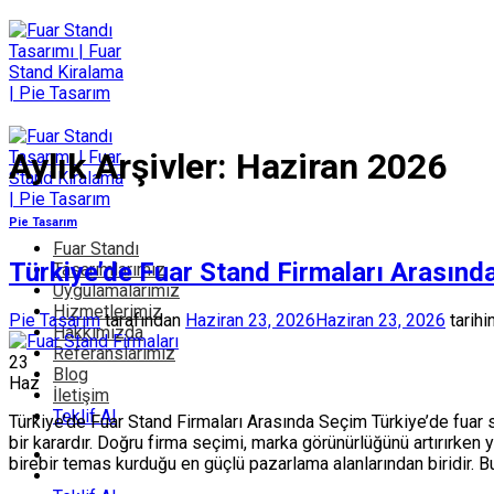
İçeriğe
atla
Aylık Arşivler:
Haziran 2026
Pie Tasarım
Fuar Standı
Türkiye’de Fuar Stand Firmaları Arasınd
Tasarımlarımız
Uygulamalarımız
Hizmetlerimiz
Pie Tasarım
tarafından
Haziran 23, 2026
Haziran 23, 2026
tarihi
Hakkımızda
Referanslarımız
23
Blog
Haz
İletişim
Teklif Al
Türkiye’de Fuar Stand Firmaları Arasında Seçim Türkiye’de fuar s
bir karardır. Doğru firma seçimi, marka görünürlüğünü artırırken y
birebir temas kurduğu en güçlü pazarlama alanlarından biridir. B