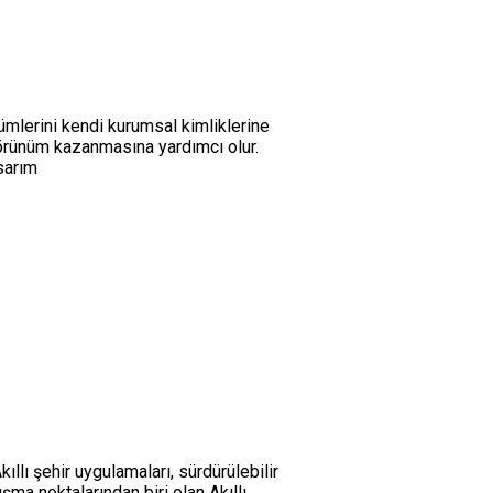
ümlerini kendi kurumsal kimliklerine
görünüm kazanmasına yardımcı olur.
asarım
llı şehir uygulamaları, sürdürülebilir
ma noktalarından biri olan Akıllı