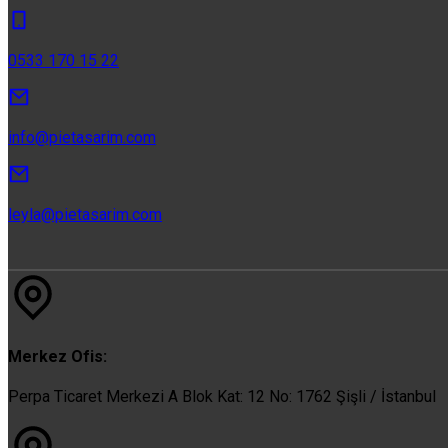
0533 170 15 22
info@pietasarim.com
leyla@pietasarim.com
Merkez Ofis:
Perpa Ticaret Merkezi A Blok Kat: 12 No: 1762 Şişli / İstanbul