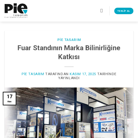
İçeriğe
atla
TEKLIF AL
PIE TASARIM
Fuar Standının Marka Bilinirliğine
Katkısı
PIE TASARIM
TARAFINDAN
KASIM 17, 2025
TARIHINDE
YAYINLANDI
17
Kas