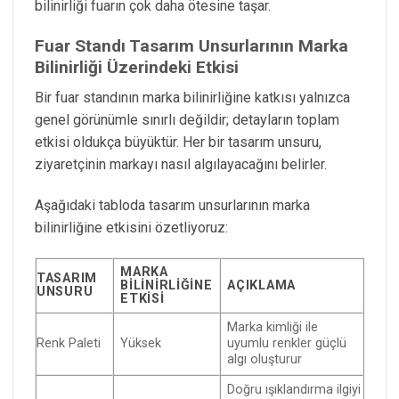
bilinirliği fuarın çok daha ötesine taşar.
Fuar Standı Tasarım Unsurlarının Marka
Bilinirliği Üzerindeki Etkisi
Bir fuar standının marka bilinirliğine katkısı yalnızca
genel görünümle sınırlı değildir; detayların toplam
etkisi oldukça büyüktür. Her bir tasarım unsuru,
ziyaretçinin markayı nasıl algılayacağını belirler.
Aşağıdaki tabloda tasarım unsurlarının marka
bilinirliğine etkisini özetliyoruz:
MARKA
TASARIM
BILINIRLIĞINE
AÇIKLAMA
UNSURU
ETKISI
Marka kimliği ile
Renk Paleti
Yüksek
uyumlu renkler güçlü
algı oluşturur
Doğru ışıklandırma ilgiyi