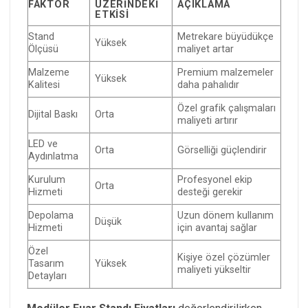
FAKTÖR
ÜZERINDEKI
AÇIKLAMA
ETKISI
Stand
Metrekare büyüdükçe
Yüksek
Ölçüsü
maliyet artar
Malzeme
Premium malzemeler
Yüksek
Kalitesi
daha pahalıdır
Özel grafik çalışmaları
Dijital Baskı
Orta
maliyeti artırır
LED ve
Orta
Görselliği güçlendirir
Aydınlatma
Kurulum
Profesyonel ekip
Orta
Hizmeti
desteği gerekir
Depolama
Uzun dönem kullanım
Düşük
Hizmeti
için avantaj sağlar
Özel
Kişiye özel çözümler
Tasarım
Yüksek
maliyeti yükseltir
Detayları